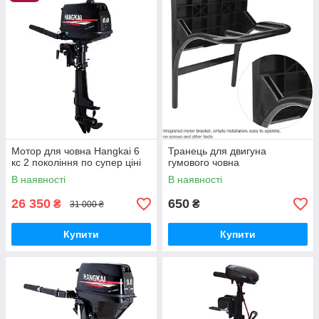
Мотор для човна Hangkai 6
Транець для двигуна
кс 2 покоління по супер ціні
гумового човна
В наявності
В наявності
26 350
650
₴
₴
31 000 ₴
Купити
Купити