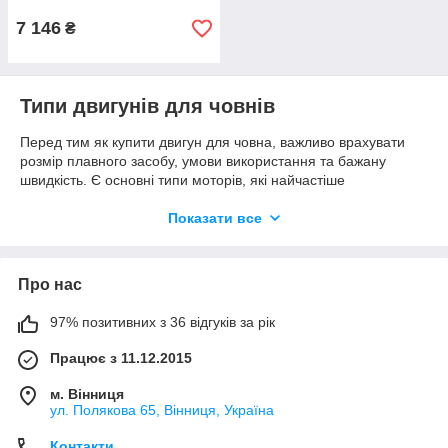
7 146
₴
Типи двигунів для човнів
Перед тим як купити двигун для човна, важливо врахувати
розмір плавного засобу, умови використання та бажану
швидкість. Є основні типи моторів, які найчастіше
використовують для риболовлі, прогулянок і водного туризму.
Показати все
Електродвигуни
Електродвигуни стають дедалі популярнішими. Вони:
екологічні — не викидають вихлопів у воду;
Про нас
тихі — не лякають рибу та не заважають відпочинку;
97% позитивних з 36 відгуків за рік
легкі в експлуатації — достатньо під'єднати
акумулятор і регулятор потужності.
Працює з 11.12.2015
Електродвигуни підходять для ПВХ та надувних човнів. Також
м. Вінниця
їх використовують на невеликих пластикових суднах.
ул. Полякова 65, Вінниця, Україна
Бензинові та моторні двигуни
Контакти