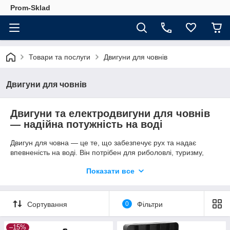
Prom-Sklad
Товари та послуги
Двигуни для човнів
Двигуни для човнів
Двигуни та електродвигуни для човнів
— надійна потужність на воді
Двигун для човна — це те, що забезпечує рух та надає
впевненість на воді. Він потрібен для риболовлі, туризму,
прогулянок і активного відпочинку з друзями. У продажу є
Показати все
різні моделі — електричний двигун до човна для тихої
риболовлі, бензинові мотори, щоб швидко переходити на
далекі дистанції, а також навісні рішення і транці для
зручного монтажу. Prom-Sklad пропонує широкий вибір
Сортування
0
Фільтри
варіантів з доставкою по Україні.
–15%