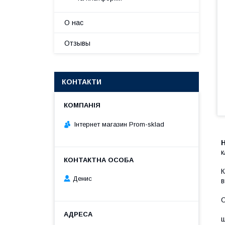
О нас
Отзывы
КОНТАКТИ
Інтернет магазин Prom-sklad
Н
к
К
Денис
в
О
ш