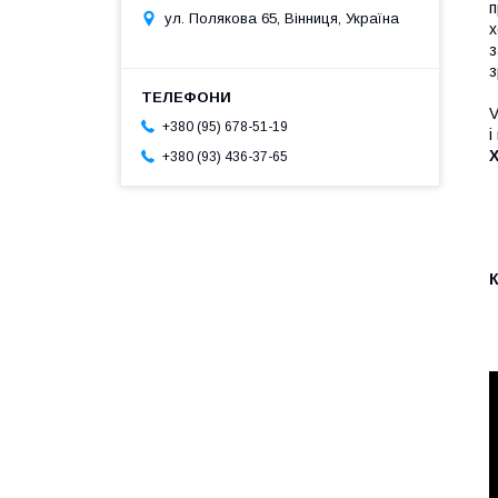
п
ул. Полякова 65, Вінниця, Україна
х
з
з
V
+380 (95) 678-51-19
і
+380 (93) 436-37-65
К