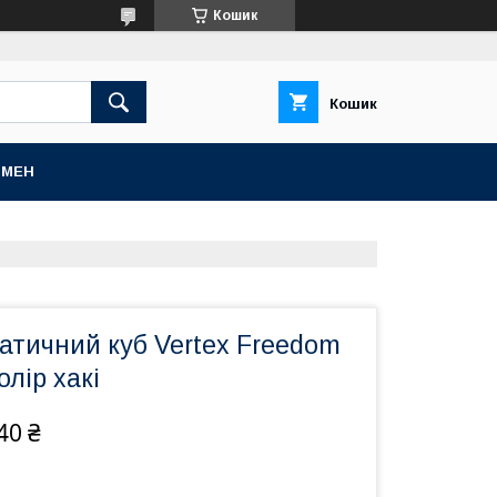
Кошик
Кошик
БМЕН
атичний куб Vertex Freedom
олір хакі
40 ₴