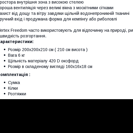
ростора внутрішня зона з високою стелею
ороша вентиляція через великі вікна з москітними сітками
ахист від дощу та вітру завдяки щільній водонепроникній тканині
ручний вхід і продумана форма для кемпінгу або риболовлі
ertex Freedom часто використовують для відпочинку на природі, ри
 швидкість розгортання.
Характеристики:
Розмір 200х200х210 см ( 210 см висота )
Вага 6 кг
Щільність матеріалу 420 D оксфорд
Розмір в складеному вигляді 160х16х18 см
омплектація :
Сумка
Кілки
Розтяжки