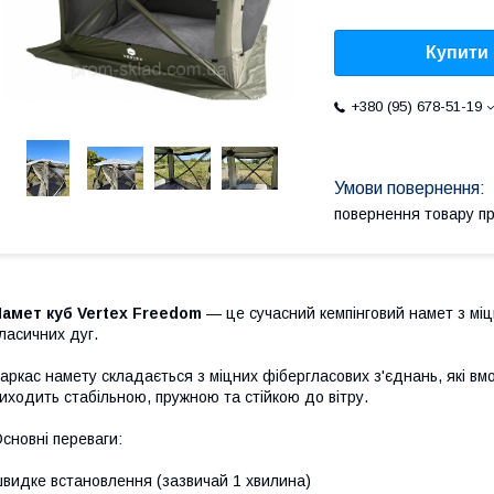
Купити
+380 (95) 678-51-19
повернення товару п
амет куб Vertex Freedom
— це сучасний кемпінговий намет з міц
ласичних дуг.
аркас намету складається з міцних фібергласових з'єднань, які вмо
иходить стабільною, пружною та стійкою до вітру.
сновні переваги:
видке встановлення (зазвичай 1 хвилина)